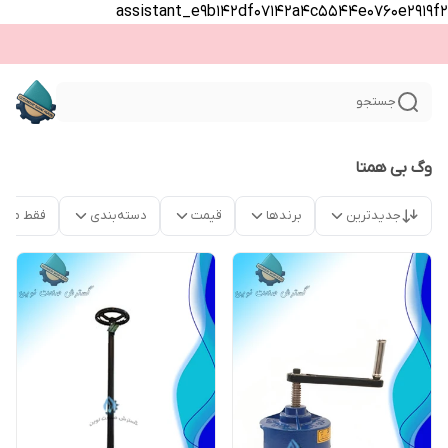
assistant_e9b142df07142a4c5544e0760e2919f2
جستجو
وگ بی همتا
جدیدترین
برندها
قیمت
دسته‌بندی
فقط محص