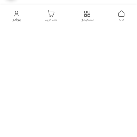
خانه
دسته‌بندی
سبد خرید
پروفایل
دسترسی سریع
درباره ما
پروژه ها
سیاست حریم خصوصی
تماس با ما
دانلود و مشاهده کاتالوگ
شکایات
محصولات گسترش صنعت
نوین
قوانین و مقررات