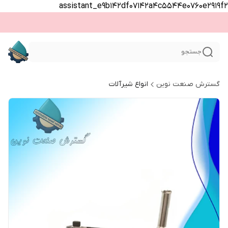
assistant_e9b142df07142a4c5544e0760e2919f2
جستجو
گسترش صنعت نوین
انواع شیرآلات