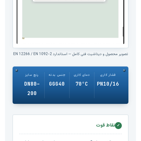
تصویر محصول و دیتاشیت فنی کامل — استاندارد EN 12266 / EN 1092-2
فشار کاری
دمای کاری
جنس بدنه
رنج سایز
DN80–
GGG40
70°C
PN10/16
200
نقاط قوت
✓