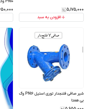
PN10 وگ بی‌همتا
٬۶۵۰٬۰۰۰
۵٬۱۷۵٬۰۰۰
افزودن به سبد
شیر صافی فلنجدار توری استیل PN16 وگ
بی همتا
۵٬۶۵۵٬۰۰۰