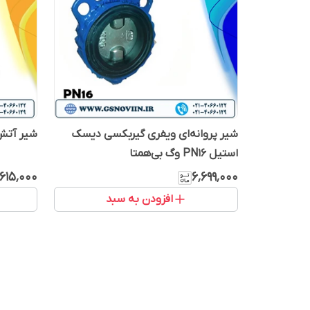
شیر پروانه‌ای ویفری گیربکسی دیسک
شیر آتش‌نشانی
استیل PN16 وگ بی‌همتا
٬۶۱۵٬۰۰۰
۶٬۶۹۹٬۰۰۰
افزودن به سبد