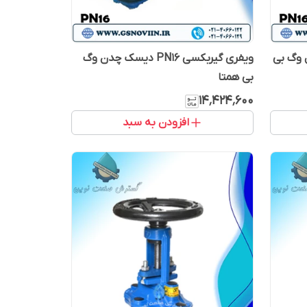
استیل وگ بی
ویفری گیربکسی PN16 دیسک چدن وگ
بی همتا
۱۴٬۴۲۴٬۶۰۰
افزودن به سبد