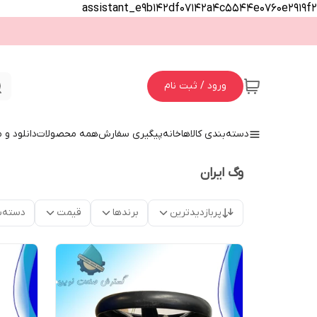
assistant_e9b142df07142a4c5544e0760e2919f2
ورود / ثبت نام
دسته‌بندی کالاها
خانه
پیگیری سفارش
همه محصولات
دانلود و
وگ ایران
پربازدیدترین
برندها
قیمت
دسته‌ب