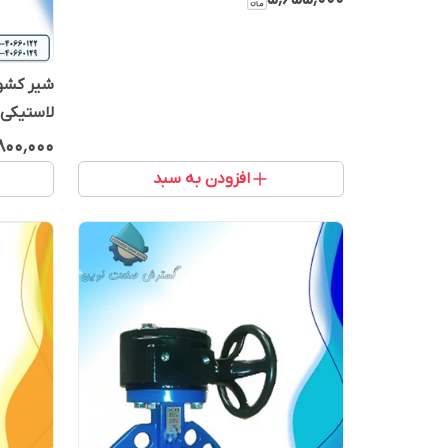
شیر کشوی
لاستیکی PN16 وگ بی‌همت
٬۸۰۰٬۰۰۰
افزودن به سبد