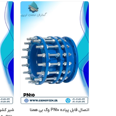
اتصال قابل پیاده PN10 وگ بی همتا
شیر کشوی