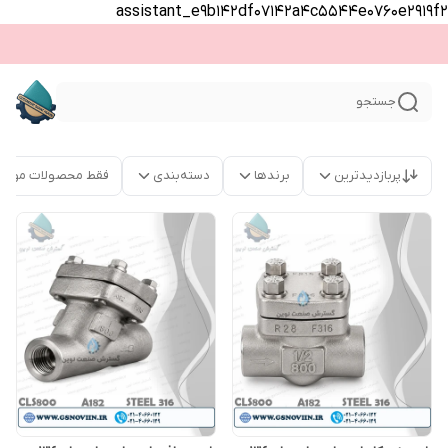
assistant_e9b142df07142a4c5544e0760e2919f2
جستجو
پربازدیدترین
برندها
دسته‌بندی
فقط محصولات موجو