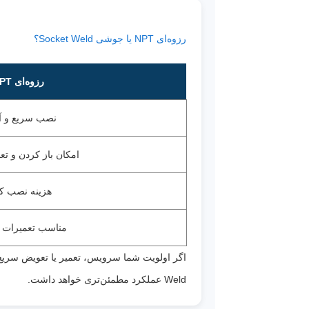
رزوه‌ای NPT یا جوشی Socket Weld؟
رزوه‌ای NPT
نصب سریع و آ
امکان باز کردن و ت
هزینه نصب ک
مناسب تعمیرات د
Weld عملکرد مطمئن‌تری خواهد داشت.