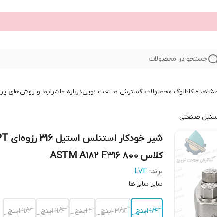
جستجو در محصولات
 مشاهده کاتالوگ محصولات گسترش صنعت نوین
درباره ما
شرایط و روش‌های پر
ستیل صنعتی
شیر خودکار استنلس
کلاس 800 ASTM A182 F316
برند:
LVF
سایر سایز ها
1/4 اینچ
3/8 اینچ
1 اینچ
11/4 اینچ
11/2 اینچ