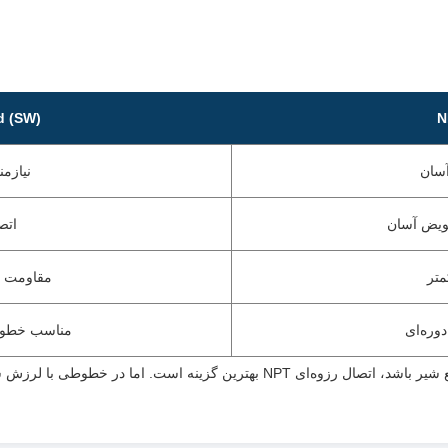
d (SW)
سان
نیازم
عویض آسان
اتص
متر
مقاومت ب
وره‌ای
مناسب خطوط