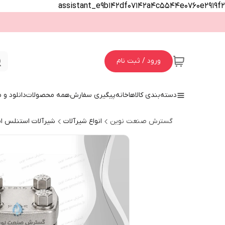
assistant_e9b142df07142a4c5544e0760e2919f2
ورود / ثبت نام
دسته‌بندی کالاها
خانه
پیگیری سفارش
همه محصولات
دانلود و
گسترش صنعت نوین
انواع شیرآلات
شیرآلات استنلس ا