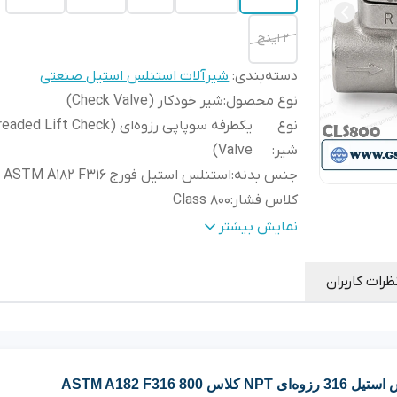
2 اینچ
دسته‌بندی
:
شیرآلات استنلس استیل صنعتی
نوع محصول
:
شیر خودکار (Check Valve)
نوع
یکطرفه سوپاپی رزوه‌ای (ed Lift Check
شیر
:
Valve)
جنس بدنه
:
استنلس استیل فورج ASTM A182 F316
کلاس فشار
:
Class 800
نوع اتصال
:
رزوه‌ای NPT (Threaded)
نمایش بیشتر
نوع عملکرد
:
اتوماتیک (بدون نیاز به اپراتور)
نوع مکانیزم
:
سوپاپی (Lift Check)
ظرات کاربران
جنس سوپاپ (Disc)
:
استنلس استیل ASTM A182 F316
جنس استم
استنلس اس
(Stem)
:
صورت وجود)
جنس نشیمنگاه
استنلس استیل 316 / Hard
ASTM A182 F31