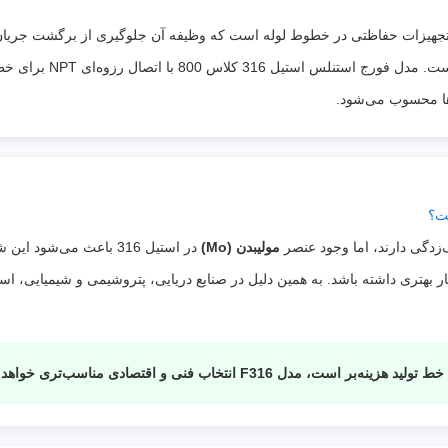
Faced
:
(Seat)
نوع آب بندی
:
فلز به فلز (Metal Seated)
تجهیزات حفاظتی در خطوط لوله است که وظیفه آن جلوگیری از برگشت جریا
جهت جریان
:
یکطرفه (مطابق فلش روی بدنه)
کمپرسور، مبدل حرارتی و 
دمای کاری
:
حدود 29- تا 425+ درجه سانتی‌گراد
‌ها محسوب می‌شود.
سیالات
آب، آب دریا، بخار، هوا، روغن، گاز، محلول‌
قابل
حاوی کلرید، اسیدهای رقیق، مواد شیمیایی
استفاده
:
سیالات خورنده
ویژگی
بدنه فورج با استحکام بالا، جلوگیری خودکار از
خاص
برگشت جریان، مقاومت بسیار بالا در برابر خوردگ
‌زدگی دارند، اما وجود عنصر
مولیبدن (Mo)
در استیل 316 باعث می‌شو
:
مناسب برای خطوط فشار بالا، نصب آسان با ات
رزوه‌ای NPT و طول عمر بالا
F316 انتخاب فنی و اقتصادی مناسب‌تری خواهد بود.