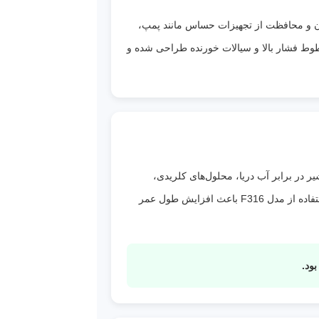
ن و محافظت از تجهیزات حساس مانند پمپ،
مخازن تحت فشار است. مدل فورج استنلس استیل 316 کلاس 800 با اتصال رزوه‌ای NPT برای خطوط فشار بالا و سیالات خورنده طراحی شده و
های
 و
ی،
د این شیر در برابر آب دریا، محلول‌های کلریدی،
صال
اسیدهای رقیق و محیط‌های خورنده عملکرد بسیار بهتری داشته باشد. به همین دلیل در صنایع دریایی، پتروشیمی و شیمیایی، استفاده از مدل F316 باعث افزایش طول عمر