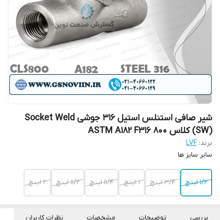
شیر صافی استنلس استیل 316 جوشی Socket Weld
(SW) کلاس 800 ASTM A182 F316
برند:
LVF
سایر سایز ها
۱/۲ اینچ
۳/۴ اینچ
۱ اینچ
۱۱/۴ اینچ
۱۱/۲ اینچ
۲ اینچ
بررسی
توضیحات
مشخصات
نظرات کاربران