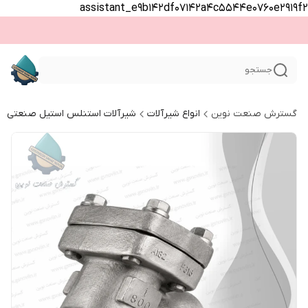
assistant_e9b142df07142a4c5544e0760e2919f2
جستجو
گسترش صنعت نوین
انواع شیرآلات
شیرآلات استنلس استیل صنعتی