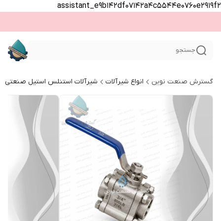
assistant_e9b142df07142a4c5544e0760e2919f2
جستجو
گسترش صنعت نوین
انواع شیرآلات
شیرآلات استنلس استیل صنعتی