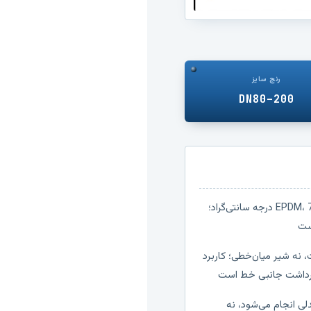
رنج سایز
DN80–200
حداکثر دمای کاری با آب‌بند EPDM، 70 درجه سانتی‌گراد؛
ست
 نه شیر میان‌خطی؛ کاربرد
برداشت جانبی خط است
دلی انجام می‌شود، نه