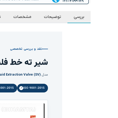
بررسی
توضیحات
مشخصات
ن
نقد و بررسی تخصصی
شیر ته خط فلن
مدل
uid Extraction Valve (SV)
4001:2015
ISO 9001:2015