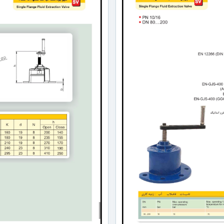
عملکرد
باز و بسته کردن شیر با هندل به‌صورت
هندلی چه
دستی انجام می‌شود و کنترل ساده و س
مزیتی دارد؟
:
جریان را فراهم می‌کند
اتصال فلنجی
اتصال فلنجی امکان نصب، جداسازی و
چه مزیتی
سرویس آسان‌تر شیر را در خطوط لوله 
دارد؟
:
می‌کند.
این شیر برای چه
برای آب، آب صنعتی و سایر سیالات
سیالاتی مناسب
با متریال بدنه و قطعات داخلی شی
است؟
:
سازگار باشند.
آیا این شیر برای
بله، میزان فشار مجاز باید بر اس
خطوط تحت فشار
سایز، کلاس فشاری و مشخصات 
مناسب است؟
:
مدل انتخابی بررسی شود.