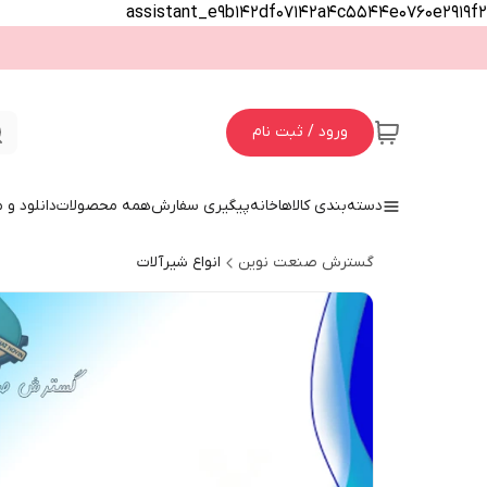
assistant_e9b142df07142a4c5544e0760e2919f2
ورود / ثبت نام
دسته‌بندی کالاها
خانه
پیگیری سفارش
همه محصولات
دانلود و
گسترش صنعت نوین
انواع شیرآلات