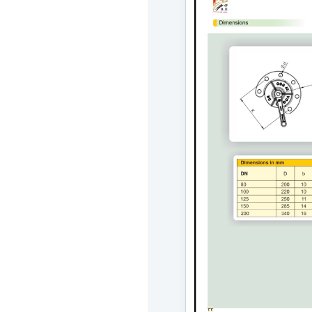
ریع
فراهم
ی که
ر
اس
فنی