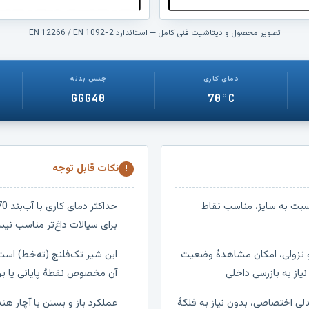
تصویر محصول و دیتاشیت فنی کامل — استاندارد EN 12266 / EN 1092-2
دمای کاری
جنس بدنه
GGG40
70°C
نکات قابل توجه
!
سبت به سایز، مناسب نقاط
برای سیالات داغ‌تر مناسب نی
 نزولی، امکان مشاهدهٔ وضعیت
این شیر تک‌فلنج (ته‌خط) است،
نیاز به بازرسی داخلی
آن مخصوص نقطهٔ پایانی یا 
لی اختصاصی، بدون نیاز به فلکهٔ
عملکرد باز و بستن با آچار هن