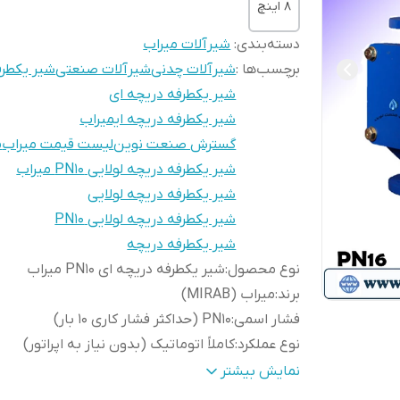
8 اینچ
دسته‌بندی
:
شیرآلات میراب
برچسب‌ها :
شیرآلات چدنی
شیرآلات صنعتی
شیر یکطرف
شیر یکطرفه دریچه ای
شیر یکطرفه دریچه ایمیراب
گسترش صنعت نوین
لیست قیمت میراب
م
شیر یکطرفه دریچه لولایی PN10 میراب
شیر یکطرفه دریچه لولایی
شیر یکطرفه دریچه لولایی PN10
شیر یکطرفه دریچه
نوع محصول
:
شیر یکطرفه دریچه ای PN10 میراب
برند
:
میراب (MIRAB)
فشار اسمی
:
PN10 (حداکثر فشار کاری 10 بار)
نوع عملکرد
:
کاملاً اتوماتیک (بدون نیاز به اپراتور)
مکانیزم عملکرد
:
دریچه لولایی (Swing Type Disc)
نمایش بیشتر
وظیفه
جلوگیری از برگشت جریان سیال در خطو