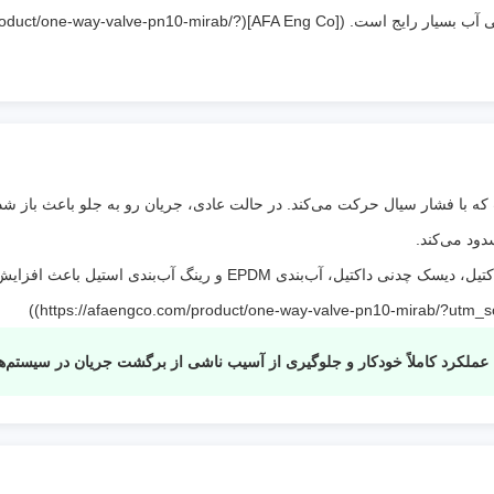
آبرسانی، پروژه‌های عمرانی و کاربردهای صنعتی آب بسیار رایج است. ([ve-pn10-mirab
استفاده
:
غیرخورنده
نوع نصب
:
افقی (و در برخی مدل‌ها عمودی)
ویژگی
بسته شدن خودکار با برگشت جریان و جلوگیری
خاص
:
ضربه برگشتی (Water Hammer)
ه با فشار سیال حرکت می‌کند. در حالت عادی، جریان رو به جلو باعث باز 
دود می‌کند.
در مدل PN10 میراب، استفاده از بدنه چدنی داکتیل، دیسک چدنی داکتیل، آب‌
ملکرد کاملاً خودکار و جلوگیری از آسیب ناشی از برگشت جریان در سیستم‌ه