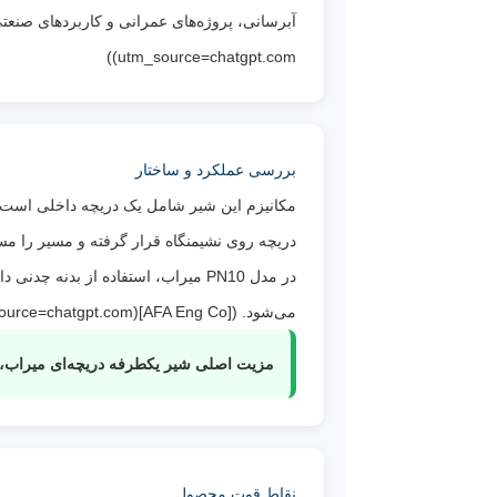
utm_source=chatgpt.com))
بررسی عملکرد و ساختار
مکانیزم این شیر شامل یک دریچه داخلی است ک
دریچه روی نشیمنگاه قرار گرفته و مسیر را مس
می‌شود. ([AFA Eng Co](https://afaengco.com/product/one-way-valve-pn10-mirab/?utm_source=chatgpt.com))
مزیت اصلی شیر یکطرفه دریچه‌ای میراب، ع
نقاط قوت محصول