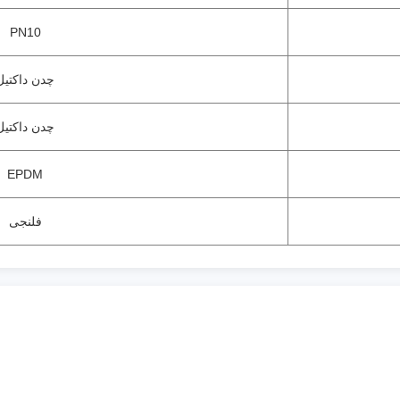
PN10
چدن داکتیل
چدن داکتیل
EPDM
فلنجی