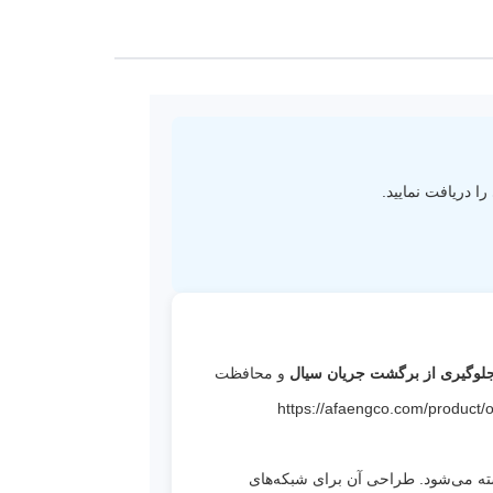
 دریافت نمایید.
گی
لوگیری از برگشت جریان سیال
و محافظت
شد. ([AFA Eng Co](https://afaengco.com/product/one-way-valve-pn10-mirab/?
سته می‌شود. طراحی آن برای شبکه‌های
ت