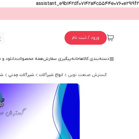
assistant_e9b142df07142a4c5544e0760e2919f2
ورود / ثبت نام
دسته‌بندی کالاها
خانه
پیگیری سفارش
همه محصولات
دانلود و
گسترش صنعت نوین
انواع شیرآلات
شیرآلات چدنی
شی