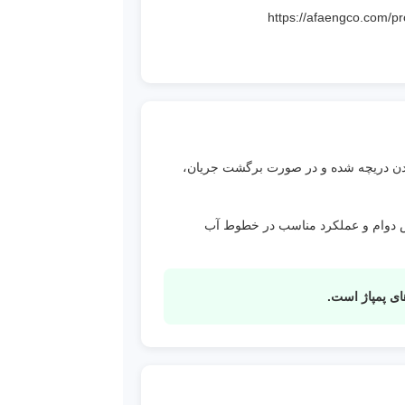
AFA Eng Co](https://afaengco.com/product/one-way-val/?
 از
شدن دریچه شده و در صورت برگشت جریان،
بندی EPDM و رینگ آب‌بندی استیل باعث افزایش دوام و عملکرد مناسب در خطوط آب
ای پمپاژ است.