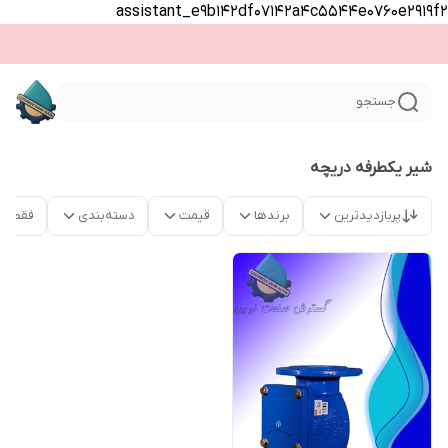
assistant_e9b142df07142a4c5544e0760e2919f2
جستجو
شیر یکطرفه دریچه
پربازدیدترین
برندها
قیمت
دسته‌بندی
فقط م