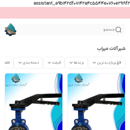
assistant_e9b142df07142a4c5544e0760e2919f2
جستجو
شیرآلات میراب
پربازدیدترین
برندها
قیمت
دسته‌بندی
فقط م