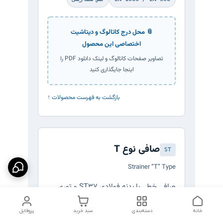
📎 محل درج کاتالوگ و دیتاشیت
اختصاصی این محصول
تصاویر صفحات کاتالوگ و لینک دانلود PDF را
اینجا جایگذاری کنید
↑ بازگشت به فهرست محصولات
صافی نوع T
ST
Strainer “T” Type
صافی خطی با بدنه فولادی ST37 و توری
قفسی کلاف‌دار، برای سایزهای بزرگ (DN150
خانه
دسته‌بندی
سبد خرید
پروفایل
تا DN600) که در آن‌ها فیلتراسیون حجم