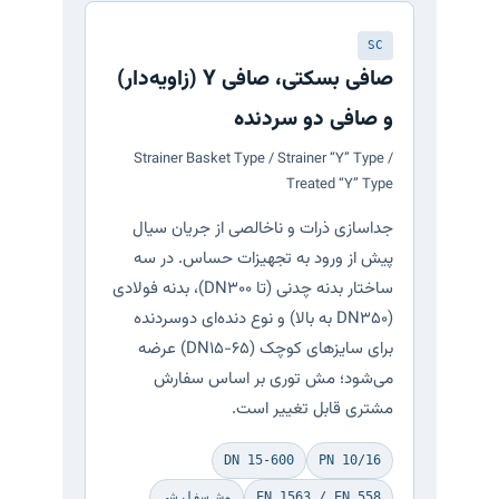
SC
صافی بسکتی، صافی Y (زاویه‌دار)
و صافی دو سردنده
Strainer Basket Type / Strainer “Y” Type /
Treated “Y” Type
جداسازی ذرات و ناخالصی از جریان سیال
پیش از ورود به تجهیزات حساس. در سه
ساختار بدنه چدنی (تا DN300)، بدنه فولادی
(DN350 به بالا) و نوع دنده‌ای دوسردنده
برای سایزهای کوچک (DN15-65) عرضه
می‌شود؛ مش توری بر اساس سفارش
مشتری قابل تغییر است.
DN 15-600
PN 10/16
EN 1563 / EN 558
مش سفارشی