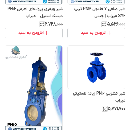
شیر صافی Y فلنجی PN16 تیپ
شیر ویفری پروانه‌ای اهرمی PN16
SYF میراب | چدنی
دیسک استیل – میراب
۲٬۷۲۸٬۰۰۰
۵٬۵۶۶٬۰۰۰
افزودن به سبد
افزودن به سبد
شیر کشویی PN16 زبانه لاستیکی
میراب
۵٬۷۷۱٬۷۰۰