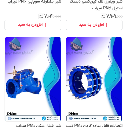
شیر ویفری لاگ گیربکسی دیسک
شیر یکطرفه سوپاپی PN16 میراب
استیل PN16 میراب
۷٬۰۴۰٬۰۰۰
۷٬۹۰۹٬۰۰۰
افزودن به سبد
افزودن به سبد
اتصالات قابل پیاده کردن PN10 تیپ
شیر فشار شکن PN10 میراب