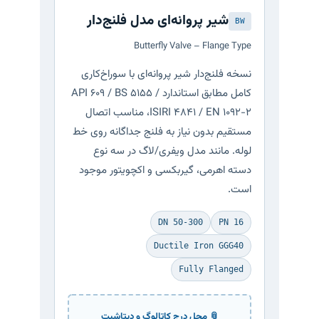
شیر پروانه‌ای مدل فلنج‌دار
BW
Butterfly Valve – Flange Type
نسخه فلنج‌دار شیر پروانه‌ای با سوراخ‌کاری
کامل مطابق استاندارد API 609 / BS 5155 /
ISIRI 4841 / EN 1092-2، مناسب اتصال
مستقیم بدون نیاز به فلنج جداگانه روی خط
لوله. مانند مدل ویفری/لاگ در سه نوع
دسته اهرمی، گیربکسی و اکچویتور موجود
است.
DN 50-300
PN 16
Ductile Iron GGG40
Fully Flanged
📎 محل درج کاتالوگ و دیتاشیت