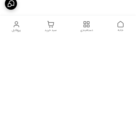
خانه
دسته‌بندی
سبد خرید
پروفایل
دسترسی سریع
درباره ما
پروژه ها
سیاست حریم خصوصی
تماس با ما
دانلود و مشاهده کاتالوگ
شکایات
محصولات گسترش صنعت