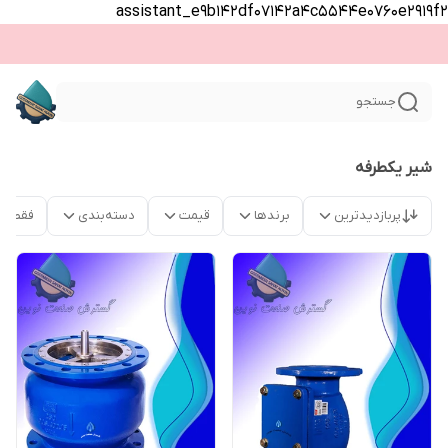
assistant_e9b142df07142a4c5544e0760e2919f2
جستجو
شیر یکطرفه
پربازدیدترین
برندها
قیمت
دسته‌بندی
فقط م