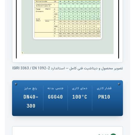
تصویر محصول و دیتاشیت فنی کامل — استاندارد ISIRI 3363 / EN 1092-2
فشار کاری
دمای کاری
جنس بدنه
رنج سایز
DN40–
GGG40
100°C
PN10
300