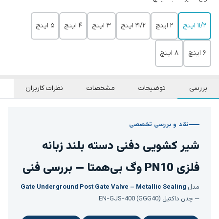
11/2 اینچ
2 اینچ
21/2 اینچ
3 اینچ
4 اینچ
5 اینچ
6 اینچ
8 اینچ
بررسی
توضیحات
مشخصات
نظرات کاربران
نقد و بررسی تخصصی
شیر کشویی دفنی دسته بلند زبانه
فلزی PN10 وگ بی‌همتا — بررسی فنی
مدل
Gate Underground Post Gate Valve – Metallic Sealing
— چدن داکتیل EN-GJS-400 (GGG40)