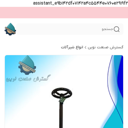
assistant_e9b142df07142a4c5544e0760e2919f2
جستجو
گسترش صنعت نوین
انواع شیرآلات