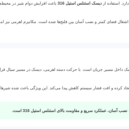
استفاده
:
خورندگی متوسط
د. استفاده از
دیسک استنلس استیل 316
باعث افزایش دوام شیر در محیط‌ه
ویژگی
دیسک استنلس استیل 316 با مقاومت بالا در
خاص
:
خوردگی، عملکرد سریع اهرمی، آب‌بندی کامل و
ل فضای کمتر و نصب آسان بین فلنج‌ها شده است. مکانیزم اهرمی نیز امکان
مناسب خطوط صنعتی و تأسیسات.
اساس چرخش 90 درجه‌ای دیسک داخل مسیر جریان است. با حرکت دسته اهرمی، دیسک در مسیر سی
یجاد کرده و افت فشار سیستم کاهش پیدا می‌کند. این ویژگی باعث شده شیرهای پ
 آسان، عملکرد سریع و مقاومت بالای استنلس استیل 316 است.