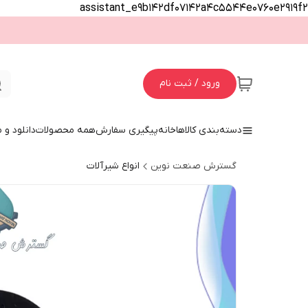
assistant_e9b142df07142a4c5544e0760e2919f2
ورود / ثبت نام
دسته‌بندی کالاها
خانه
پیگیری سفارش
همه محصولات
دانلود و
گسترش صنعت نوین
انواع شیرآلات