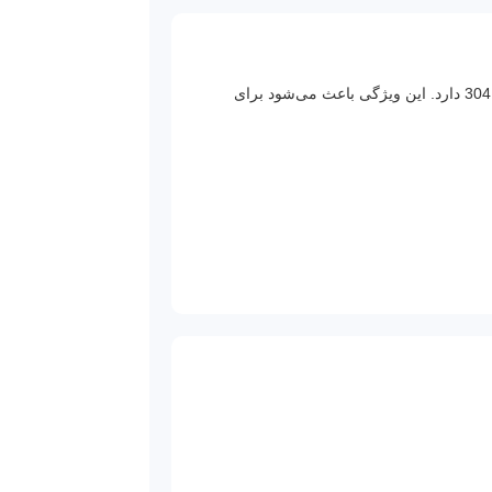
استیل 316 یکی از آلیاژهای مقاوم استنلس استیل است که به دلیل وجود مولیبدن، مقاومت خوردگی بیشتری نسبت به استیل 304 دارد. این ویژگی باعث می‌شود برای