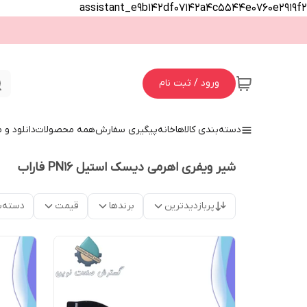
assistant_e9b142df07142a4c5544e0760e2919f2
ورود / ثبت نام
دسته‌بندی کالاها
خانه
پیگیری سفارش
همه محصولات
دانلود و
شیر ویفری اهرمی دیسک استیل PN16 فاراب
پربازدیدترین
برندها
قیمت
دسته‌ب