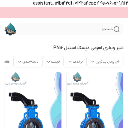
assistant_e9b142df07142a4c5544e0760e2919f2
جستجو
شیر ویفری اهرمی دیسک استیل PN16
پربازدیدترین
برندها
قیمت
دسته‌بندی
فقط م