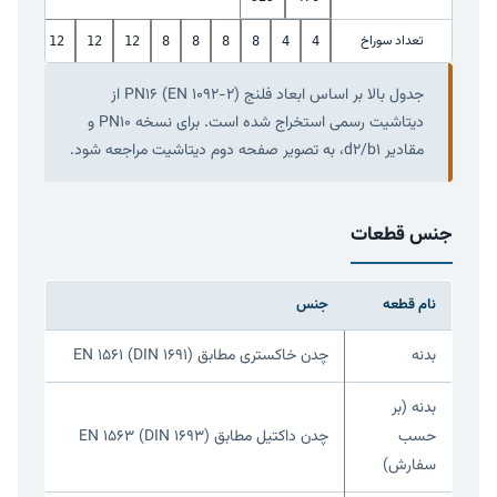
تعداد سوراخ
16
12
12
12
8
8
8
8
4
4
جدول بالا بر اساس ابعاد فلنج PN16 (EN 1092-2) از
دیتاشیت رسمی استخراج شده است. برای نسخه PN10 و
مقادیر d2/b1، به تصویر صفحه دوم دیتاشیت مراجعه شود.
جنس قطعات
نام قطعه
جنس
بدنه
چدن خاکستری مطابق EN 1561 (DIN 1691)
بدنه (بر
حسب
چدن داکتیل مطابق EN 1563 (DIN 1693)
سفارش)