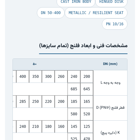
CAST IRON BODY
HINGED DISK
DN 50-400
METALLIC / RESILIENT SEAT
PN 10/16
مشخصات فنی و ابعاد فلنج (تمام سایزها)
50
DN (mm)
0
500
400
350
300
260
240
200
وجه به وجه L
685
645
5
340
285
250
220
200
185
165
قطر فلنج D (PN16)
580
520
5
295
240
210
180
160
145
125
K (دایره پیچ)
525
470