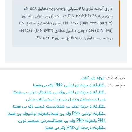
دارای آب‌بند فلزی یا لاستیکی؛ وجه‌به‌وجه مطابق EN 558
سری پایه ۴۸ (DIN 3202,F6)؛ تست بازرسی نهایی مطابق
EN 12266 (DIN 3230 part 3)؛ چدن خاکستری مطابق EN
1561 (DIN 1691)؛ چدن داکتیل مطابق EN 1563 (DIN 1693)
بر حسب سفارش؛ ابعاد فلنج مطابق EN 1092-2.
دسته‌بندی
:
انواع شیرآلات
برچسب‌ها :
یکطرفه دریچه ای لولایی PN16 وگ بی همتا
یکطرفه دریچه ای لولایی
وگ بی همتا
وگی ایران بی همتا
شیرآلات صنعتی
کنترل جریان آب
شیرآلات چدنی
یکطرفه دریچه ایوگ بی همتا
لیست قیمت وگ بی همتا
یکطرفه لولایی PN16 وگ بی همتا
یکطرفه لولاییوگ بی همتا
PN16
یکطرفهPN16 وگ بی همتا
گسترش صنعت نوین
یکطرفه دریچه ایPN16 وگ بی همتا