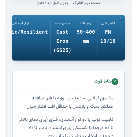
صفحه دوم کاتالوگ — جدول کامل ابعاد فلنج
فشار کاری
رنج DN
جنس بدنه
نوع آب‌بندی
tallic/Resilient
Cast
50~400
PN
Iron
mm
10/16
(GG25)
نقاط قوت
✓
مکانیزم لولایی ساده (بدون وزنه یا فنر اضافه)،
عملکرد سبک و بازشدن با حداقل افت فشار سیال
قابلیت تولید با دو نوع آب‌بندی: فلزی (برای دمای بالاتر
تا ۱۰۰ درجه) یا لاستیکی (برای آب‌بندی نرم‌تر تا ۷۰
درجه) — انتخاب متناسب با نیاز پروژه