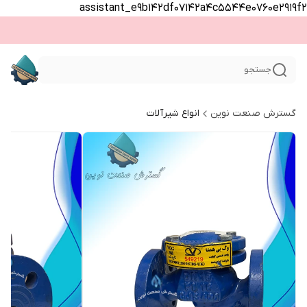
assistant_e9b142df07142a4c5544e0760e2919f2
جستجو
گسترش صنعت نوین
انواع شیرآلات