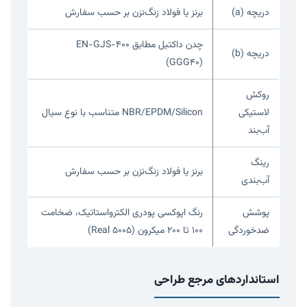
دریچه (a)
برنز یا فولاد زنگ‌نزن بر حسب سفارش
چدن داکتیل مطابق EN-GJS-400
دریچه (b)
(GGG40)
روکش
لاستیکی
NBR/EPDM/Silicon متناسب با نوع سیال
آب‌بند
رینگ
برنز یا فولاد زنگ‌نزن بر حسب سفارش
آب‌بندی
پوشش
رنگ اپوکسی پودری الکترواستاتیک، ضخامت
ضدخوردگی
۱۰۰ تا ۲۰۰ میکرون (Real 5005)
استانداردهای مرجع طراحی