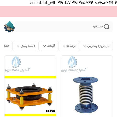
assistant_e9b142df07142a4c5544e0760e2919f2
جستجو
پربازدیدترین
برندها
قیمت
دسته‌بندی
فقط م