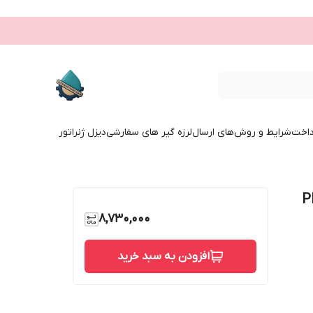
داخت
شرایط و روش‌های ارسال
لرزه گیر های سفارشی
دیزل ژنراتور
(بدون مهار) PN16
8,730,000
افزودن به سبد خرید