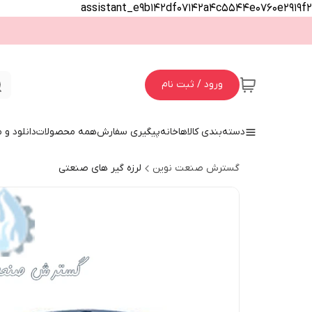
assistant_e9b142df07142a4c5544e0760e2919f2
ورود / ثبت نام
دسته‌بندی کالاها
خانه
پیگیری سفارش
همه محصولات
دانلود و
گسترش صنعت نوین
لرزه گیر های صنعتی