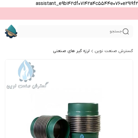
assistant_e9b142df07142a4c5544e0760e2919f2
جستجو
گسترش صنعت نوین
لرزه گیر های صنعتی