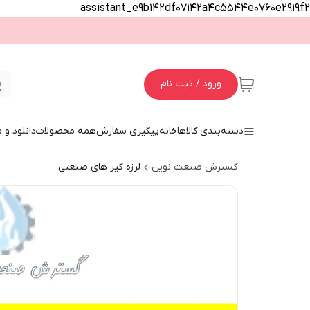
assistant_e9b142df07142a4c5544e0760e2919f2
ورود / ثبت نام
دسته‌بندی کالاها
خانه
پیگیری سفارش
همه محصولات
دانلود و
گسترش صنعت نوین
لرزه گیر های صنعتی