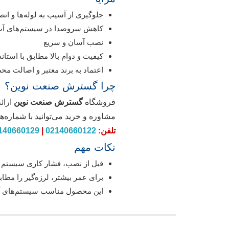
جلوگیری از آسیب به لوله‌ها و اتص
کاهش سروصدا در سیستم‌های آ
نصب آسان و سریع
کیفیت و دوام بالا مطابق با استا
اعتماد به برند معتبر و اصالت م
چرا گسترش صنعت نوین؟
فروشگاه
گسترش صنعت نوین
ارائه
مشاوره و خرید می‌توانید با شماره‌ه
تلفن:
02140660122
|
140660129
نکات مهم
قبل از نصب، فشار کاری سیستم ر
برای عمر بیشتر، لرزه‌گیر را مط
این محصول مناسب سیستم‌های آب 