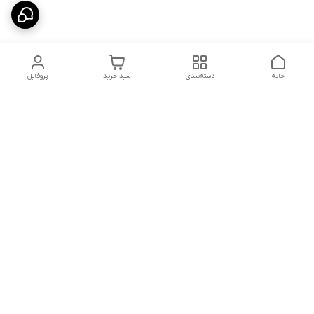
خانه
دسته‌بندی
سبد خرید
پروفایل
دسترسی سریع
درباره ما
پروژه ها
سیاست حریم خصوصی
تماس با ما
دانلود و مشاهده کاتالوگ
شکایات
محصولات گسترش صنعت