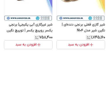
شیر گازی قفلی برنجی دنده‌ای |
شیر غیرگازی آبی پکیجی| برنجی
نگین شیر مدل N104
یکسر روپیچ یکسر | توپیچ نگین
شیر مدل N114
۷۵۸٬۴۰۰
۱٬۷۴۵٬۱۶۰
افزودن به سبد
افزودن به سبد