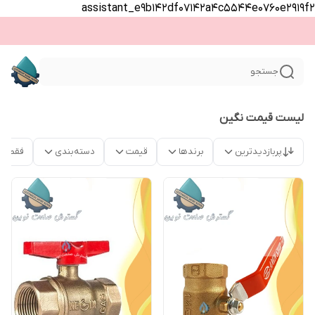
assistant_e9b142df07142a4c5544e0760e2919f2
جستجو
لیست قیمت نگین
پربازدیدترین
برندها
قیمت
دسته‌بندی
فقط م