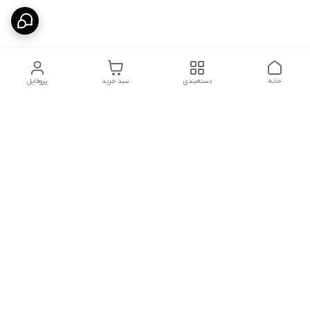
خانه
دسته‌بندی
سبد خرید
پروفایل
دسترسی سریع
درباره ما
پروژه ها
سیاست حریم خصوصی
تماس با ما
دانلود و مشاهده کاتالوگ
شکایات