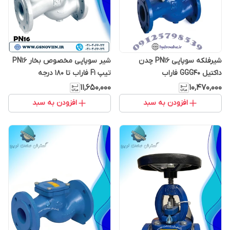
شیرفلکه سوپاپی PN16 چدن
شیر سوپاپی مخصوص بخار PN16
داکتیل GGG40 فاراب
تیپ F1 فاراب تا 180 درجه
سانتی‌گراد
۱۱٬۶۵۰٬۰۰۰
۱۰٬۴۷۰٬۰۰۰
افزودن به سبد
افزودن به سبد