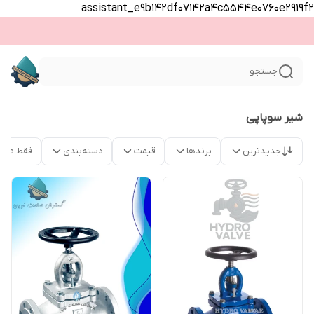
assistant_e9b142df07142a4c5544e0760e2919f2
جستجو
شیر سوپاپی
جدیدترین
برندها
قیمت
دسته‌بندی
فقط محص