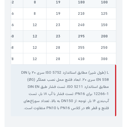
52
8
19
180
100
56
8
19
210
125
56
12
23
240
150
60
12
23
295
200
68
12
28
355
250
78
12
28
410
300
L (طول شیر) مطابق استاندارد ISO 5752 سری ۲۰ یا DIN
EN 558 سری ۲۰. ابعاد فلنج محل نصب عملگر (ØG)
مطابق استاندارد ISO 5211. تست فشار طبق DIN EN
12266-1 برای PN16: تست فشار با آب ۱۸ بار، تست
آب‌بندی ۱۶ بار. توجه: از DN150 به بالا، تعداد سوراخ‌های
فلنج و قطر øk در کلاس PN16 با PN10 متفاوت است.