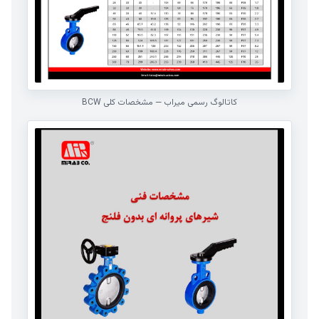
کاتالوگ رسمی میراب — مشخصات کلی BCW