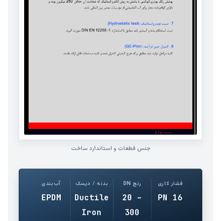
جنس قطعات و استاندارد ساخت
فشار کاری
رنج DN
بدنه / دیسک
آب‌بندی
EPDM
Ductile
20 –
PN 16
Iron
300