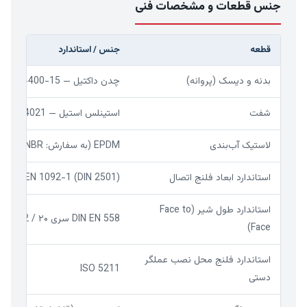
جنس قطعات و مشخصات فنی
قطعه
جنس / استاندارد
بدنه و دیسک (پروانه)
چدن داکتیل — EN 1563 / EN-GJS-400-15
شفت
استینلس استیل — DIN EN 10088-3 / 1.4021 (معادل AISI 420)
لاستیک آب‌بندی
EPDM (به سفارش: NBR)
استاندارد ابعاد فلنج اتصال
DIN EN 1092-1 (DIN 2501) و ASME/ANSI B16.5 Class 150
استاندارد طول شیر (Face to
DIN EN 558 سری ۲۰ / ISO 5752 سری ۲۰ (DIN 3202 P3 K1)
Face)
استاندارد فلنج محل نصب عملگر
ISO 5211
دستی