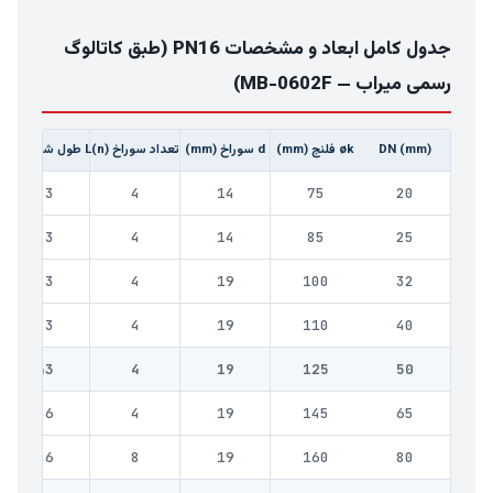
جدول کامل ابعاد و مشخصات PN16 (طبق کاتالوگ
رسمی میراب — MB-0602F)
DN (mm)
øk فلنج (mm)
d سوراخ (mm)
تعداد سوراخ (n)
L طول شیر (mm)
ØC قطر دیس
33
4
14
75
20
33
4
14
85
25
33
4
19
100
32
33
4
19
110
40
43
4
19
125
50
46
4
19
145
65
46
8
19
160
80