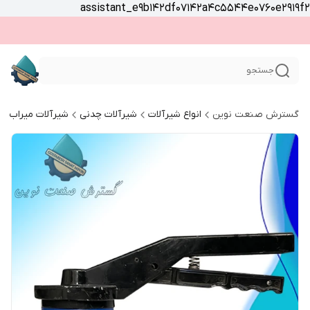
assistant_e9b142df07142a4c5544e0760e2919f2
جستجو
گسترش صنعت نوین
انواع شیرآلات
شیرآلات چدنی
شیرآلات میراب