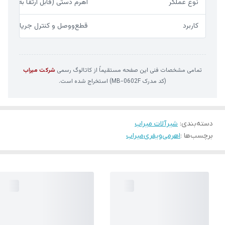
نوع عملگر
اهرم دستی (قابل ارتقا به گیربک
کاربرد
قطع‌ووصل و کنترل جریان آب در
تمامی مشخصات فنی این صفحه مستقیماً از کاتالوگ رسمی
شرکت میراب
(کد مدرک MB-0602F) استخراج شده است.
دسته‌بندی
:
شیرآلات میراب
برچسب‌ها :
اهرمی
ویفری
میراب