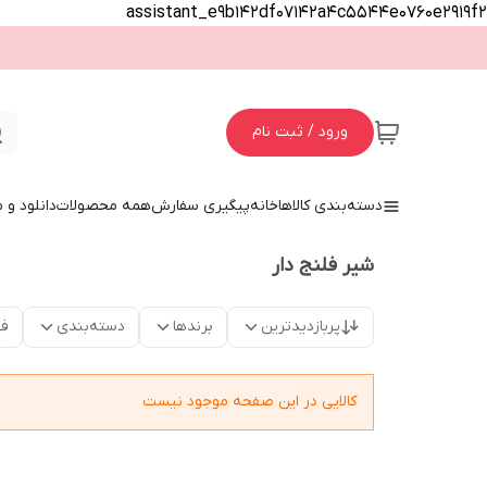
assistant_e9b142df07142a4c5544e0760e2919f2
ورود / ثبت نام
دسته‌بندی کالاها
خانه
پیگیری سفارش
همه محصولات
دانلود و
شیر فلنج دار
پربازدیدترین
برندها
دسته‌بندی
فق
کالایی در این صفحه موجود نیست