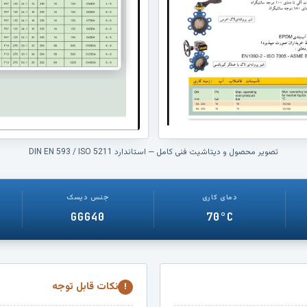
دارد؟
:
ارائه می‌دهد.
PN16
PN16 نشان‌دهنده فشار نامی 16 بار د
یعنی
است؛ فشار مجاز واقعی به دما و متریال اجزا
چه؟
:
نیز بستگی دارد.
آیا این شیر
بله، شیر پروانه‌ای قابلیت کنترل جریان 
برای کنترل
دارد؛ بااین‌حال برای کنترل دائمی و دق
جریان مناسب
باید شرایط جریان و مشخصات فنی پرو
است؟
:
بررسی شود.
تصویر محصول و دیتاشیت فنی کامل — استاندارد DIN EN 593 / ISO 5211
دمای کاری
جنس دیسک
GGG40
70°C
نکات قابل توجه
!