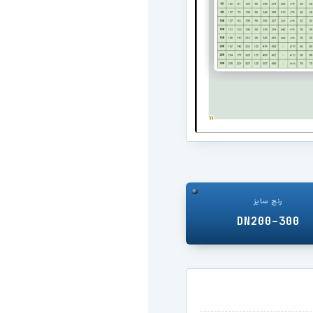
ر شرایط مرجع
ی شیر
را
یق
ژه
رنج سایز
DN200–300