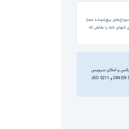
سوراخ‌های پیچ‌شونده مجزا
 انتهای خط یا نقاطی که
یق با گیربکس و امکان سرویس
یک‌طرفهٔ خط دارند، شیر پروانه‌ای لاگ گیربکسی دیسک چدن وگ بی‌همتا با پشتوانهٔ استانداردهای DIN EN 593 و ISO 5211،