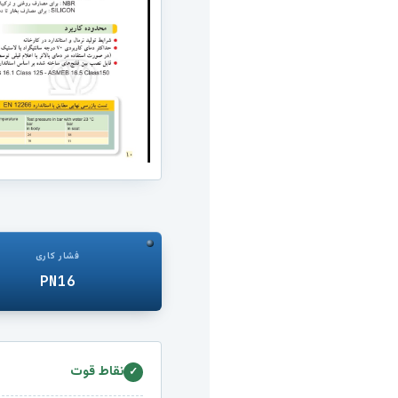
فشار کاری
PN16
نقاط قوت
✓