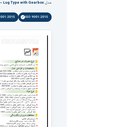
مدل
e – Lug Type with Gearbox
4001:2015
ISO 9001:2015