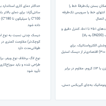
کان بستن یک‌طرفهٔ خط را
انتهای خط یا سرویس تک‌طرفه
ل اتصال
0°C
داده شود
عملگر گیربکسی با نسبت‌های ۲۵:۱ تا ۵۰:۱، کنترل دقیق و
لا)
دیسک چدنی نسبت به نوع است
کوچک‌تر) مقاومت کمتری در 
شش الکترواستاتیک، برای
طولانی‌مدت دارد
سایزهای بزرگ‌تر (۲۰۰ تا ۳۰۰) اقتصادی‌تر از دیسک استیل
نوع لاگ برخلاف نوع ویفر، بر
شفت شیر از فولاد زنگ‌نزن با ۱۳٪ کروم، مقاوم در برابر
تأیید شود
پنوماتیک به‌جای گیربکس دستی،