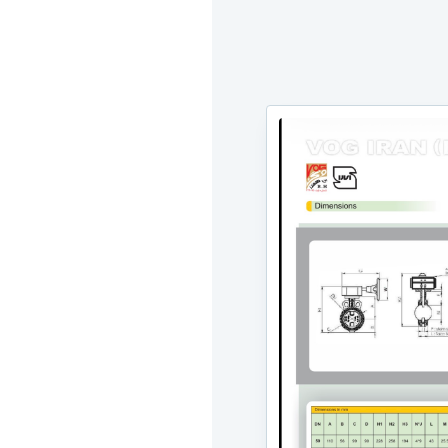
سی.
خطوط
‌های
ا
اً
تاور
های
ومی
اسبی