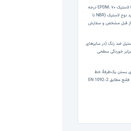
حداکثر دمای کاری استاندارد با لاستیک EPDM، ۷۰ درجه
سانتی‌گراد؛ برای دمای بالاتر باید نوع لاستیک (NBR تا
10 یا سیلیکون تا 180°C) از قبل مشخص و سفارش
یل ضد زنگ (در سایزهای
برابر خوردگی سطحی
ای بستن یک‌طرفهٔ خط
طراحی شده و باید سوراخ‌کاری فلنج مطابق EN 1092-2