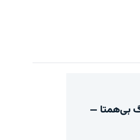
ای
ه‌ای لاگ گیربکسی دیسک چدن PN16 وگ بی‌همتا —
یر