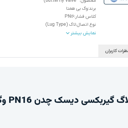
محصول
:
Butterfly Valve)
برند
:
وگ بی همتا
کلاس فشار
:
PN16
نوع اتصال
:
لاگ (Lug Type)
نوع عملکرد
:
گیربکسی دستی (Gear Operated)
نمایش بیشتر
نوع مکانیزم
:
پروانه‌ای با چرخش 90 درجه (Quarter Turn)
جنس دیسک
:
چدن (Cast Iron)
ظرات کاربران
نوع آب بندی
:
نرم (Soft Seated)
جهت جریان
:
دوطرفه (Bi-directional)
کاربرد
قطع و وصل و کنترل جریان در خطوط آب، آب
اصلی
صنعتی، تأسیسات، تصفیه‌خانه‌ها و سیستم‌ه
:
انتقال سیال
شیر پروان
سیالات قابل
آب، آب خام، آب صنعتی، فاضلاب و سا
استفاده
:
سیالات سازگار با متریال شیر
جنس بدنه
:
مطابق مشخصات فنی مدل
جنس سیت
:
مطابق مشخصات فنی مدل