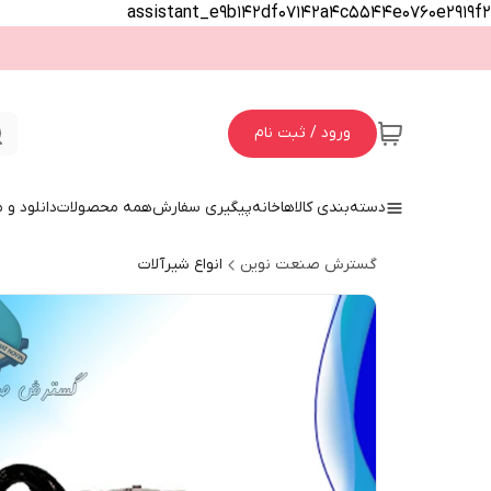
assistant_e9b142df07142a4c5544e0760e2919f2
ورود / ثبت نام
دسته‌بندی کالاها
خانه
پیگیری سفارش
همه محصولات
دانلود و
گسترش صنعت نوین
انواع شیرآلات