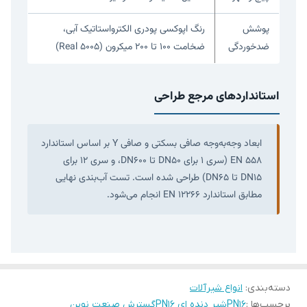
پوشش
رنگ اپوکسی پودری الکترواستاتیک آبی،
ضدخوردگی
ضخامت ۱۰۰ تا ۲۰۰ میکرون (Real 5005)
استانداردهای مرجع طراحی
ابعاد وجه‌به‌وجه صافی بسکتی و صافی Y بر اساس استاندارد
EN 558 (سری ۱ برای DN50 تا DN600، و سری ۱۲ برای
DN15 تا DN65) طراحی شده است. تست آب‌بندی نهایی
مطابق استاندارد EN 12266 انجام می‌شود.
دسته‌بندی
:
انواع شیرآلات
برچسب‌ها :
PN16
شیر دنده ای PN16
گسترش صنعت نوین