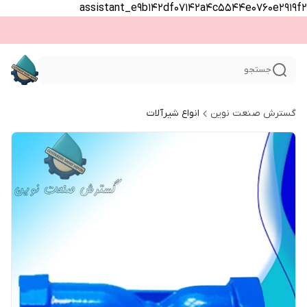
assistant_e9b142df07142a4c5544e0760e2919f2
جستجو
گسترش صنعت نوین
انواع شیرآلات