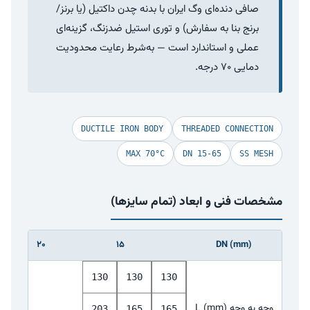
صافی دنده‌ای وگ ایران با بدنه چدن داکتیل (یا برنز/
برنج بنا به سفارش) و توری استیل ضدزنگ، گزینه‌ای
عملی و استاندارد است — به‌شرط رعایت محدودیت
دمایی ۷۰ درجه.
DUCTILE IRON BODY
THREADED CONNECTION
MAX 70°C
DN 15-65
SS MESH
مشخصات فنی و ابعاد (تمام سایزها)
25
20
15
DN (mm)
130
130
130
وجه به وجه L (mm)
203
165
165