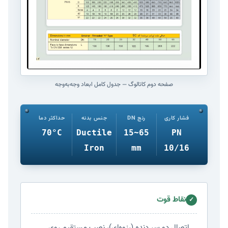
صفحه دوم کاتالوگ — جدول کامل ابعاد وجه‌به‌وجه
فشار کاری
رنج DN
جنس بدنه
حداکثر دما
70°C
Ductile
15~65
PN
Iron
mm
10/16
نقاط قوت
✓
اتصال دو سر دنده (رزوه‌ای)، نصب مستقیم روی