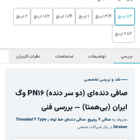
1/2 اینچ
3/4 اینچ
1 اینچ
1.1/4 اینچ
1.1/2 اینچ
2 اینچ
2.1/2 اینچ
بررسی
توضیحات
مشخصات
نظرات کاربران
نقد و بررسی تخصصی
صافی دنده‌ای (دو سر دنده) PN16 وگ
ایران (بی‌همتا) — بررسی فنی
معروف به
صافی Y روپیچ
،
صافی دنده‌ای خط لوله
و
Threaded Y Type
Strainer
در بازار شیرآلات صنعتی