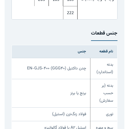
222
جنس قطعات
نام قطعه
جنس
بدنه
چدن داکتیل EN-GJS-400 (GGG40)
(استاندارد)
بدنه (بر
حسب
برنج یا برنز
سفارش)
توری
فولاد زنگ‌نزن (استیل)
پیچ و مهره
استیل A2 یا فولاد گالوانیزه