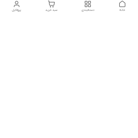
خانه
دسته‌بندی
سبد خرید
پروفایل
دسترسی سریع
درباره ما
پروژه ها
سیاست حریم خصوصی
تماس با ما
دانلود و مشاهده کاتالوگ
شکایات
محصولات گسترش صنعت
نوین
قوانین و مقررات
هفت روز هفته ، ۲۴ ساعت شبانه‌روز پاسخگوی شما هستیم-------