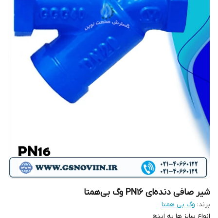
شیر صافی دنده‌ای PN16 وگ بی‌همتا
برند:
وگ بی همتا
انواع سایز ها به اینچ