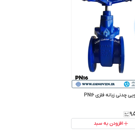
 چدنی زبانه فلزی PN16
۹٬
افزودن به سبد