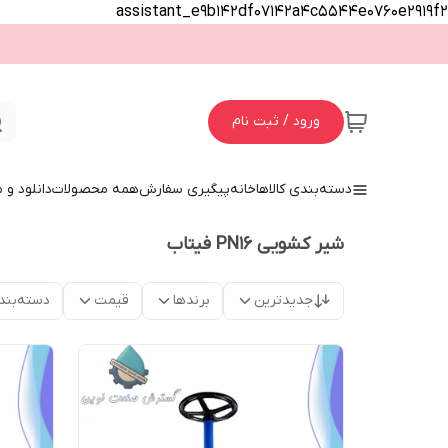
assistant_e9b142df07142a4c5544e0760e2919f2
ورود / ثبت نام
دسته‌بندی کالاها
خانه
پیگیری سفارش
همه محصولات
دانلود و
شیر کشویی PN16 فیتاب
جدیدترین
برندها
قیمت
دسته‌بند