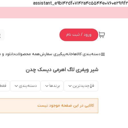
assistant_e9b142df07142a4c5544e0760e2919f2
ورود / ثبت نام
دسته‌بندی کالاها
خانه
پیگیری سفارش
همه محصولات
دانلود و
شیر ویفری لاگ اهرمی دیسک چدن
جدیدترین
برندها
دسته‌بندی
فقط
کالایی در این صفحه موجود نیست