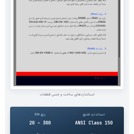
استانداردهای ساخت و جنس قطعات
استاندارد فلنج
رنج DN
20 – 300
ANSI Class 150