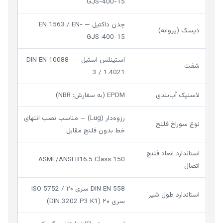
GJS-400-15
چدن داکتیل — EN 1563 / EN-
دیسک (پروانه)
GJS-400-15
استینلس استیل — DIN EN 10088-
شفت
3 / 1.4021
لاستیک آب‌بندی
EPDM (به سفارش: NBR)
رزوه‌دار (Lug) — مناسب نصب انتهای
نوع سوراخ فلنج
خط بدون فلنج مقابل
استاندارد ابعاد فلنج
ASME/ANSI B16.5 Class 150
اتصال
DIN EN 558 سری ۲۰ / ISO 5752
استاندارد طول شیر
سری ۲۰ (DIN 3202 P3 K1)