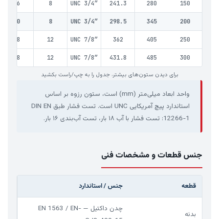
56
8
UNC 3/4″
241.3
280
150
60
8
UNC 3/4″
298.5
345
200
68
12
UNC 7/8″
362
405
250
78
12
UNC 7/8″
431.8
485
300
برای دیدن ستون‌های بیشتر، جدول را به چپ/راست بکشید
واحد ابعاد میلی‌متر (mm) است، ستون رزوه بر اساس
استاندارد پیچ آمریکایی UNC است. تست فشار طبق DIN EN
12266-1: تست فشار با آب ۱۸ بار، تست آب‌بندی ۱۶ بار.
جنس قطعات و مشخصات فنی
قطعه
جنس / استاندارد
چدن داکتیل — EN 1563 / EN-
بدنه