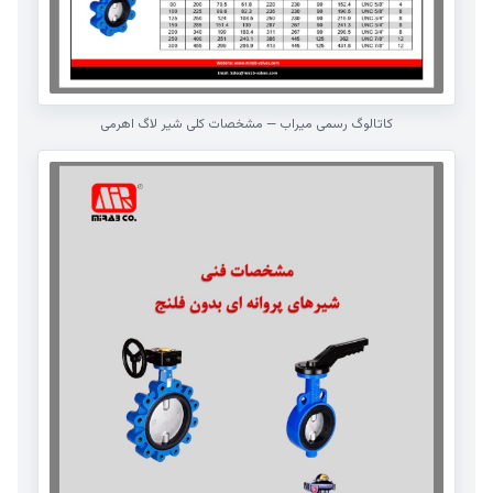
کاتالوگ رسمی میراب — مشخصات کلی شیر لاگ اهرمی