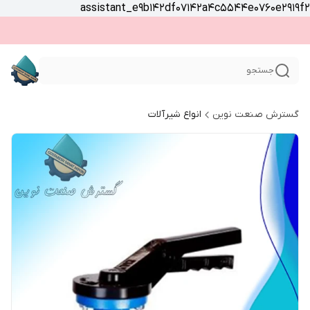
assistant_e9b142df07142a4c5544e0760e2919f2
جستجو
گسترش صنعت نوین
انواع شیرآلات