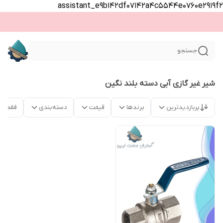
assistant_e9b142df07142a4c5544e0760e2919f2
جستجو
شیر غیر گازی آبی دسته بلند نگین
پربازدیدترین
برندها
قیمت
دسته‌بندی
فقط م