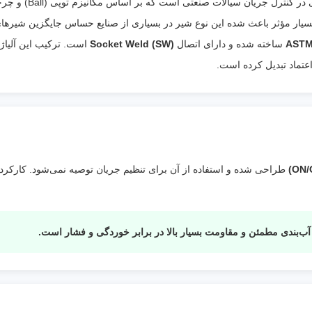
دمای
حدود -20 تا +180 درجه سانتی‌گراد (بسته 
کاری
:
سیت)
بسیار مؤثر باعث شده این نوع شیر در بسیاری از صنایع حساس جایگزین شیرها
سیالات قابل
آب، هوا، روغن، گاز، بخار سبک و س
ساخته شده و دارای اتصال
Socket Weld (SW)
است. ترکیب این آلیاژ
استفاده
:
غیرخورنده
اعتماد تبدیل کرده است.
ویژگی
مقاومت بسیار بالا در برابر خوردگی (به‌ویژه کلری
خاص
:
اتصال جوشی بدون نشتی، مناسب برای فشار بال
افت فشار بسیار کم، قطع و وصل سریع و طول 
بالا در شرایط صنعتی سخت
طراحی شده و استفاده از آن برای تنظیم جریان توصیه نمی‌شود. کارکرد د
ب‌بندی مطمئن و مقاومت بسیار بالا در برابر خوردگی و فشار است.