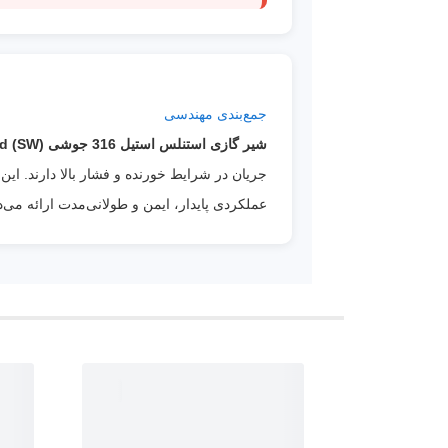
جمع‌بندی مهندسی
شیر گازی استنلس استیل 316 جوشی Socket Weld (SW) کلاس 800 ASTM A182 F316
عملکردی پایدار، ایمن و طولانی‌مدت ارائه می‌د