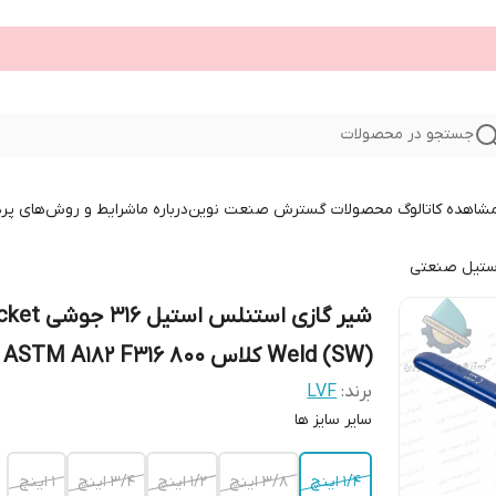
جستجو در محصولات
 مشاهده کاتالوگ محصولات گسترش صنعت نوین
درباره ما
شرایط و روش‌های پر
ستیل صنعتی
شیر گازی استنلس استیل 
Weld (SW) کلاس 800 ASTM A182 F316
برند:
LVF
سایر سایز ها
۱/۴ اینچ
۳/۸ اینچ
۱/۲ اینچ
۳/۴ اینچ
۱ اینچ