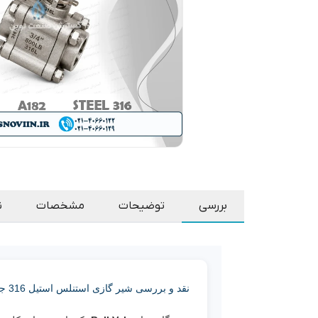
بررسی
توضیحات
مشخصات
ن
نقد و بررسی شیر گازی استنلس استیل 316 جوشی Socket Weld (SW) کلاس 800 ASTM A182 F316