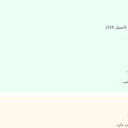
یل 316).
.
تی.
 دارد.