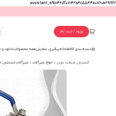
assistant_e9b142df07142a4c5544e0760e2919f2
ورود / ثبت نام
دسته‌بندی کالاها
خانه
پیگیری سفارش
همه محصولات
دانلود و
گسترش صنعت نوین
انواع شیرآلات
شیرآلات استنلس ا