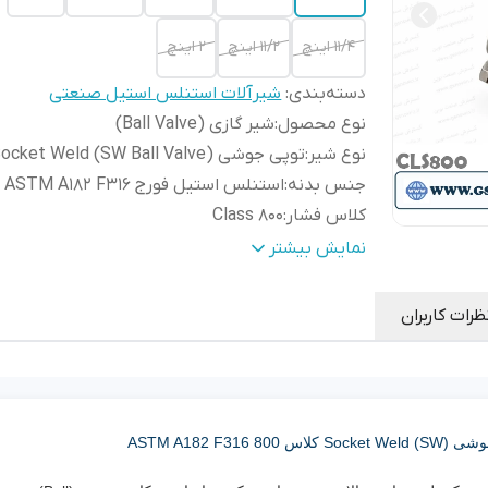
۱۱/۴ اینچ
۱۱/۲ اینچ
۲ اینچ
دسته‌بندی
:
شیرآلات استنلس استیل صنعتی
نوع محصول
:
شیر گازی (Ball Valve)
نوع شیر
:
توپی جوشی Socket Weld (SW Ball Valve)
جنس بدنه
:
استنلس استیل فورج ASTM A182 F316
کلاس فشار
:
Class 800
نوع اتصال
:
جوشی سوکتی (Socket Weld - SW)
نمایش بیشتر
نوع عملکرد
:
اهرمی (Lever Operated)
نوع مکانیزم
:
Quarter Turn (چرخش 90 درجه)
ظرات کاربران
جنس توپی (Ball)
:
استنلس استیل ASTM A182 F316
جنس استم (Stem)
:
استنلس استیل ASTM A182 F316
جنس سیت (Seat)
:
PTFE / RPTFE
نوع آب‌بندی
:
نرم (Soft Seated – Zero Leakage)
جهت جریان
:
دوطرفه (Bi-directional)