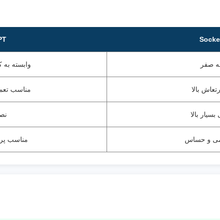
Socke
NPT ر
ه صفر
وابسته به ک
تعاش بالا
مناسب تعم
سیار بالا
نص
می و حساس
مناسب پروژ