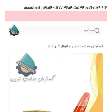
assistant_e9b142df07142a4c5544e0760e2919f2
جستجو
گسترش صنعت نوین
انواع شیرآلات