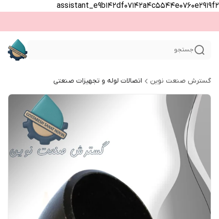
assistant_e9b142df07142a4c5544e0760e2919f2
جستجو
گسترش صنعت نوین
اتصالات لوله و تجهیزات صنعتی