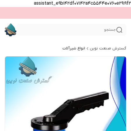
assistant_e9b142df07142a4c5544e0760e2919f2
جستجو
گسترش صنعت نوین
انواع شیرآلات