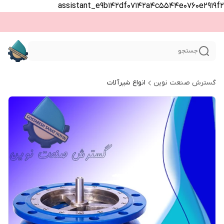
assistant_e9b142df07142a4c5544e0760e2919f2
جستجو
گسترش صنعت نوین
انواع شیرآلات