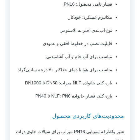
فشار نامی محصول: PN16
مکانیزم عملکرد: خودکار
نوع آب‌بندی: فلز به الاستومر
قابلیت نصب در خطوط افقی و عمودی
مناسب برای آب خام و آب آشامیدنی
مناسب برای هوا تا دمای حداکثر ۷۰ درجه سانتی‌گراد
بازه کلی خانواده NLF میراب: DN50 تا DN1000
بازه کلی فشار خانواده NLF: PN6 تا PN40
محدودیت‌های کاربردی محصول
شیر یکطرفه سوپاپی PN16 میراب برای سیالات حاوی ذرات