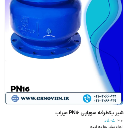
شیر یکطرفه سوپاپی PN16 میراب
برند:
میراب
انواع سایز ها به اینچ