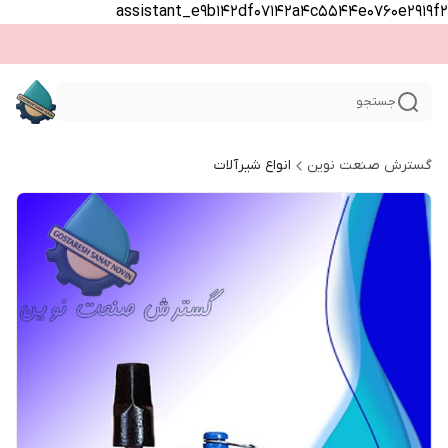
assistant_e9b142df07142a4c5544e0760e2919f2
جستجو
گسترش صنعت نوین
انواع شیرآلات