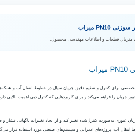
جنس سوزن
:
استنلس استیل ضدزنگ
جنس نشیمنگاه (Seat)
:
استنلس استیل مقاوم به 
جنس محور (Stem)
:
استنلس استیل
 PN10 میراب
جنس پکینگ آب‌بندی
:
PTFE یا گرافیت
، متریال قطعات و اطلاعات مهندسی محصول.
پوشش بدنه
:
اپوکسی پودری الکترواستاتیک ضد خورد
جهت جریان
:
یکطرفه (مطابق فلش روی بدنه)
استاندارد طراحی
:
EN 13789 / DIN
استاندارد تست
:
EN 12266-1
اب
دمای کاری
:
حدود 10- تا 120+ درجه سانتی‌گراد
سیالات قابل
آب شرب، آب خام، آب صنعتی و سی
 از تجهیزات تخصصی برای کنترل و تنظیم دقیق جریان سیال در خطوط انتقال آب و ش
استفاده
:
غیرخورنده
ر جریان را فراهم می‌کند و برای کاربردهایی که کنترل دبی اهمیت بالایی دار
وضعیت
تنظیم دبی، کنترل فشار و قطع و وصل
کاری
:
جریان
نوع نصب
:
افقی یا عمودی مطابق دستورالعمل سازنده
 عبوری به‌صورت کنترل‌شده تغییر کند و از ایجاد تغییرات ناگهانی فشار 
ویژگی
کنترل بسیار دقیق جریان با حداقل لرزش و
وط انتقال آب، پروژه‌های عمرانی و سیستم‌های صنعتی مورد استفاده قرار می
خاص
:
کاویتاسیون