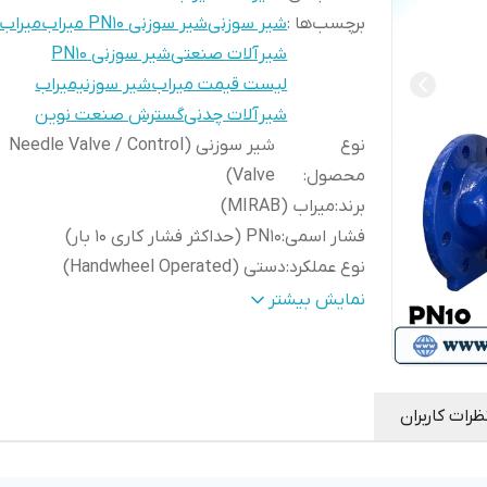
برچسب‌ها :
شیر سوزنی
شیر سوزنی PN10 میراب
میراب
شیرآلات صنعتی
شیر سوزنی PN10
لیست قیمت میراب
شیر سوزنیمیراب
شیرآلات چدنی
گسترش صنعت نوین
نوع
شیر سوزنی (Needle Valve / Control
محصول
:
Valve)
برند
:
میراب (MIRAB)
فشار اسمی
:
PN10 (حداکثر فشار کاری 10 بار)
نوع عملکرد
:
دستی (Handwheel Operated)
مکانیزم
سوزنی با دیسک مخروطی جهت تنظیم 
نمایش بیشتر
عملکرد
:
جریان
نوع شیر
:
کنترل جریان (Throttling Valve)
نوع اتصال
:
فلنجی (Flanged)
ظرات کاربران
استاندارد فلنج
:
EN 1092-2 / DIN PN10
جنس
چدن داکتیل (uctile Iron GGG40 / GJS
بدنه
:
400)