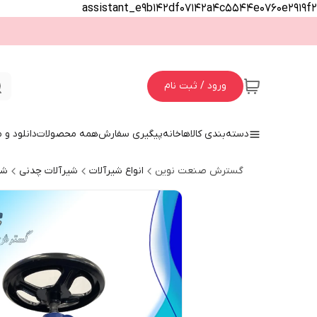
assistant_e9b142df07142a4c5544e0760e2919f2
ورود / ثبت نام
دسته‌بندی کالاها
خانه
پیگیری سفارش
همه محصولات
دانلود و
گسترش صنعت نوین
انواع شیرآلات
شیرآلات چدنی
شی