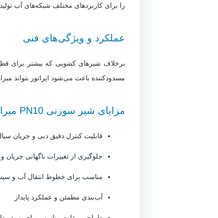
را برای کاربردهای مختلف شبکه‌های آب تولید و عرضه می‌کند. [oai_citation:0‡صدرا فیدار کارن](urce=chatgpt.com
عملکرد و ویژگی‌های فنی
برخلاف شیرهای کشویی که بیشتر برای قط
مسدودکننده باعث می‌شود اپراتور بتواند میزا
مزایای شیر سوزنی PN10 میراب
قابلیت کنترل دقیق دبی و جریان سیا
جلوگیری از تغییرات ناگهانی جریان 
مناسب برای خطوط انتقال آب و سیست
آب‌بندی مطمئن و عملکرد پایدار
طراحی مقاوم مناسب برای بهره‌برد