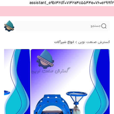
assistant_e9b142df07142a4c5544e0760e2919f2
جستجو
گسترش صنعت نوین
انواع شیرآلات