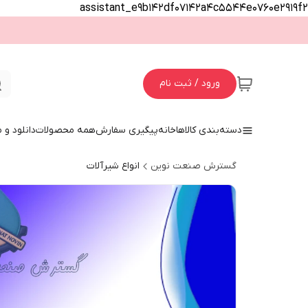
assistant_e9b142df07142a4c5544e0760e2919f2
ورود / ثبت نام
دسته‌بندی کالاها
خانه
پیگیری سفارش
همه محصولات
دانلود و
گسترش صنعت نوین
انواع شیرآلات