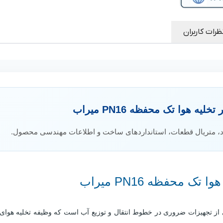
جنس نشیمن نیم‌کروی
پلی‌آمید
(Polyamide)
:
(Hemispherical Seat)
ظرات کاربران
جنس پیچ و مهره
:
فولاد گالوانیزه
پوشش بدنه
:
رنگ اپوکسی پودری الکترواستاتیک RAL5005
ضخامت
حداقل 250 میکرون (مناسب آب
پوشش
:
آشامیدنی)
سیال قابل استفاده
:
آب خام و آب آشامیدنی
حداقل فشار عملکرد
:
0.3 بار
ه هوا تک محفظه PN16 میراب
حداکثر دمای کاری
:
70 درجه سانتی‌گراد
د، متریال قطعات، استانداردهای ساخت و اطلاعات مهندسی محصول.
حداکثر ظرفیت تخلیه
تا سرعت صوت (Sonic
هوا
:
Velocity)
طراحی
:
تک محفظه کامپکت (Compact Design)
نوع آب‌بندی
:
نرم (Resilient Seated)
ک محفظه PN16 میراب
استاندارد تست
IN EN 12266-1 / API 598 /
هیدرواستاتیک
:
ISO 5208
 تک محفظه PN16 میراب یکی از تجهیزات ضروری در خطوط انتقال و توزیع آب است که وظیفه تخلیه
تست بدنه
:
5 برابر فشار اسمی (1.5 × PN)