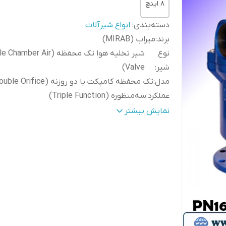
8 اینچ
دسته‌بندی
:
انواع شیرآلات
برند
:
میراب (MIRAB)
نوع
شیر تخلیه هوا تک محفظه (mber Air
شیر
:
Valve)
مدل
:
تک محفظه کامپکت با دو روزنه (Double Orifice)
عملکرد
:
سه‌منظوره (Triple Function)
فشار کاری
:
PN16
نمایش بیشتر
سایز
:
DN50 تا DN200 (2 تا 8 اینچ)
نوع اتصال
:
فلنجی RF
استاندارد فلنج
:
DIN EN 1092-2 (DIN 2501)
جنس بدنه و
چدن داکتیل EN 1563 گ
درپوش
:
15 (GGG40)
جنس شناور
:
پلی‌پروپیلن (Polypropylene - PP)
جنس راهنمای شناور
:
پلی‌پروپیلن (PP)
جنس نشیمن آب‌بندی (Body Seat)
:
لاستیک EPDM