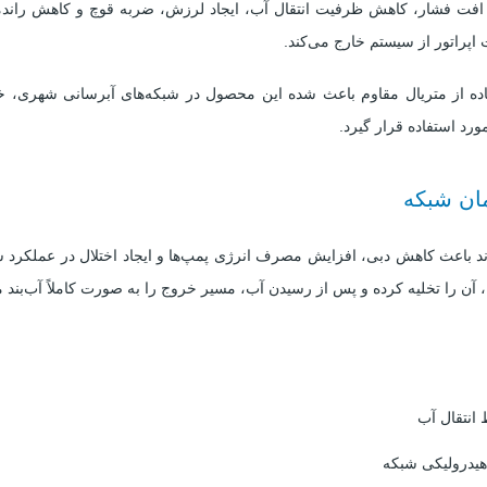
ت فشار، کاهش ظرفیت انتقال آب، ایجاد لرزش، ضربه قوچ و کاهش راندمان 
تست نشیمن
:
1 برابر فشار اسمی (1.1 × PN)
 اپراتور از سیستم خارج می‌کند.
استاندارد طراحی
:
Mirab Standard
کاربرد
:
تخلیه هوای خطوط، ورود هوا هنگام تخلیه خط 
ه از متریال مقاوم باعث شده این محصول در شبکه‌های آبرسانی شهری، خطوط
حذف هوای تجمع‌یافته در حین بهره‌برداری
ورد استفاده قرار گیرد.
مناسب
شبکه‌های انتقال آب، خطوط آبرسانی، ایستگا
برای
:
پمپاژ، مخازن و تصفیه‌خانه‌های آب
مان شبکه
 باعث کاهش دبی، افزایش مصرف انرژی پمپ‌ها و ایجاد اختلال در عملکرد 
 را تخلیه کرده و پس از رسیدن آب، مسیر خروج را به صورت کاملاً آب‌بند می
انتقال آب
هیدرولیکی شبکه