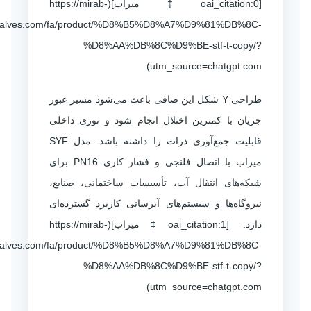
[oai_citation:0‡میراب](https://mirab-
valves.com/fa/product/%D8%B5%D8%A7%D9%81%DB%8C-
%D8%AA%DB%8C%D9%BE-stf-t-copy/?
utm_source=chatgpt.com)
طراحی Y شکل این صافی باعث می‌شود مسیر عبور
جریان با کمترین اختلال انجام شود و توری داخلی
قابلیت جمع‌آوری ذرات را داشته باشد. مدل SYF
میراب با اتصال فلنجی و فشار کاری PN16 برای
شبکه‌های انتقال آب، تأسیسات ساختمانی، صنایع،
نیروگاه‌ها و سیستم‌های آبرسانی کاربرد گسترده‌ای
دارد. [oai_citation:1‡میراب](https://mirab-
valves.com/fa/product/%D8%B5%D8%A7%D9%81%DB%8C-
%D8%AA%DB%8C%D9%BE-stf-t-copy/?
utm_source=chatgpt.com)