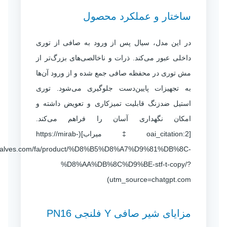
ساختار و عملکرد محصول
در این مدل، سیال پس از ورود به صافی از توری
داخلی عبور می‌کند. ذرات و ناخالصی‌های بزرگ‌تر از
مش توری در محفظه صافی جمع شده و از ورود آن‌ها
به تجهیزات پایین‌دست جلوگیری می‌شود. توری
استیل ضدزنگ قابلیت تمیزکاری و تعویض داشته و
امکان نگهداری آسان را فراهم می‌کند.
[oai_citation:2‡میراب](https://mirab-
valves.com/fa/product/%D8%B5%D8%A7%D9%81%DB%8C-
%D8%AA%DB%8C%D9%BE-stf-t-copy/?
utm_source=chatgpt.com)
مزایای شیر صافی Y فلنجی PN16