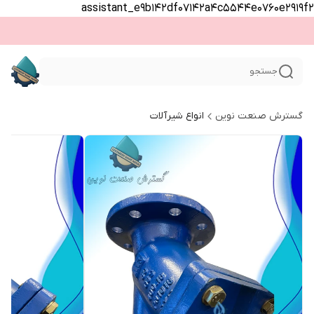
assistant_e9b142df07142a4c5544e0760e2919f2
جستجو
گسترش صنعت نوین
انواع شیرآلات