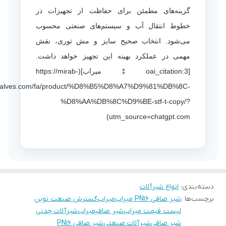
گزینه‌های مطمئن برای حفاظت از تجهیزات در
خطوط انتقال آب و سیستم‌های صنعتی محسوب
می‌شود. انتخاب صحیح سایز و مش توری، نقش
مهمی در عملکرد بهینه این تجهیز خواهد داشت.
[oai_citation:3‡میراب](https://mirab-
valves.com/fa/product/%D8%B5%D8%A7%D9%81%DB%8C-
%D8%AA%DB%8C%D9%BE-stf-t-copy/?
utm_source=chatgpt.com)
دسته‌بندی
:
انواع شیرآلات
برچسب‌ها :
شیر صافی PN16 میراب
میراب
گسترش صنعت نوین
لیست قیمت میراب
شیر صافیمیراب
شیرآلات چدنی
شیر صافی
شیرآلات صنعتی
شیر صافی PN16