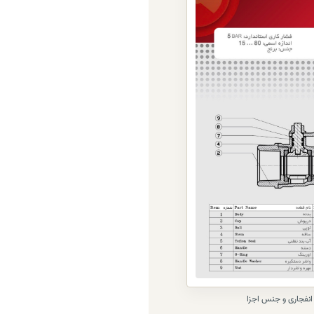
یابد
و
) با دسته
ند
ند
بدنه برنجی مقاوم، آب‌بندی PTFE،
ب در
نفجاری و جنس اجزا