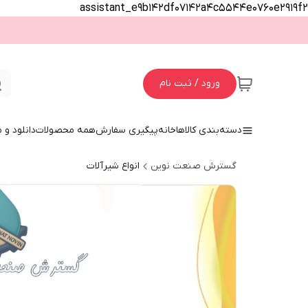
assistant_e9b142df07142a4c5544e0760e2919f2
ورود / ثبت نام
دسته‌بندی کالاها
خانه
پیگیری سفارش
همه محصولات
دانلود و
گسترش صنعت نوین
انواع شیرآلات