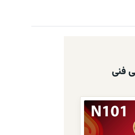
یر
ازگار
 برنج
شده