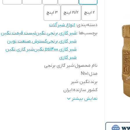
2 اینچ
21/2 اینچ
3 اینچ
دسته‌بندی
:
انواع شیرآلات
برچسب‌ها :
شیر گازی برنجی نگین
لیست قیمت نگین
شیر گازی برنجی
گسترش صنعت نوین
شیر گازی psi400 نگین
شیر گازی نگین
شیر گازی
نام محصول
:
شیر گازی برنجی
مدل
:
N101
برند
:
نگین شیر
کشور سازنده
:
ایران
نوع شیر
:
شیر توپی (Ball Valve)
نمایش بیشتر
نوع اتصال
:
رزوه‌ای (Threaded)
جنس بدنه
:
برنج (Brass)
جنس درپوش
:
برنج