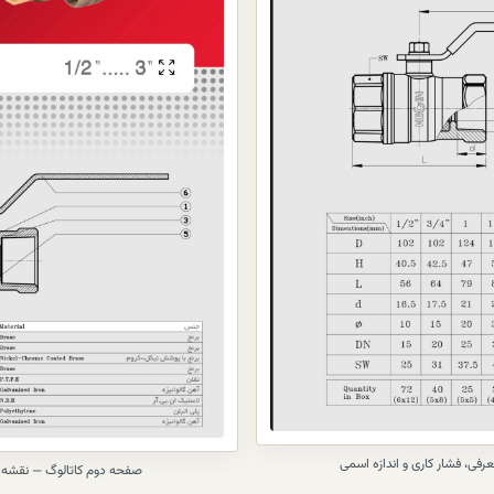
توپک
است تا مقاومت سایشی و خوردگی افزایش 
چیست؟
:
آب‌بندی این شیر
از نشیمنگاه PTFE (تفلون) 
چگونه انجام می‌شود؟
:
اورینگ NBR استفاده شده است
عملکرد شیر چگونه
به‌صورت ربع‌گرد (۹۰ درجه
است؟
:
اهرمی
سایزهای موجود کدام‌اند؟
:
از ۱/۲ اینچ تا ۳ اینچ
آیا این شیر
بله، در صورت نیاز قطعات داخلی مان
قابل تعمیر
اورینگ و آب‌بند قابل سرویس هست
است؟
:
مهم‌ترین مزیت
شیر گازی نگین
عملکرد نرم و کیفیت ساخت مناس
شیر چیست؟
:
کنار قیمت اقتصادی
فی، فشار کاری و اندازه اسمی
صفحه دوم کاتالوگ — نقشه ا