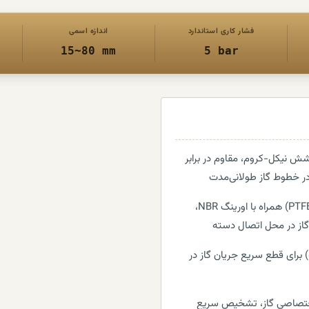
فشار کاری استاندارد
اندازه اسمی
15~80 mm
5 bar
شش نیکل-کروم، مقاوم در برابر
ر خطوط گاز طولانی‌مدت
آب‌بندی ساقه با تفلن (PTFE) همراه با اورینگ NBR،
گاز در محل اتصال دسته
بع‌گرد (۹۰ درجه) برای قطع سریع جریان گاز در
 اختصاصی گاز، تشخیص سریع