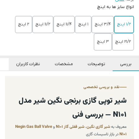
انواع سایز ها به اینچ
1/2 اینچ
3/4 اینچ
1 اینچ
11/4 اینچ
11/2 اینچ
2 اینچ
21/2 اینچ
3 اینچ
بررسی
توضیحات
مشخصات
نظرات کاربران
نقد و بررسی تخصصی
شیر توپی گازی برنجی نگین شیر مدل
N101 — بررسی فنی
معروف به
شیر گازی نگین
،
شیر قفلی گاز N101
و
Negin Gas Ball Valve
N101
در بازار تاسیسات گازی