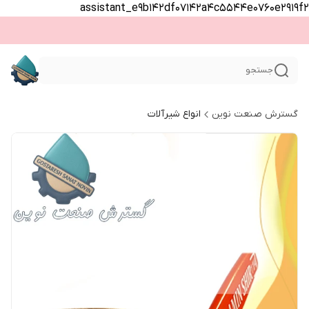
assistant_e9b142df07142a4c5544e0760e2919f2
جستجو
گسترش صنعت نوین
انواع شیرآلات