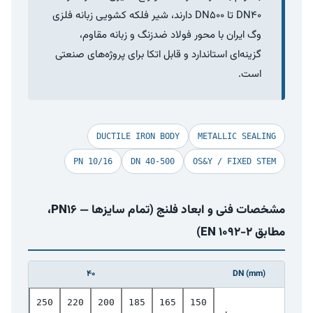
DN40 تا DN500 دارند، شیر فلکه کشویی زبانه فلزی
وگ ایران با محور فولاد ضدزنگ و زبانه مقاوم،
گزینه‌ای استاندارد و قابل اتکا برای پروژه‌های صنعتی
است.
DUCTILE IRON BODY
METALLIC SEALING
PN 10/16
DN 40-500
OS&Y / FIXED STEM
مشخصات فنی و ابعاد فلنج (تمام سایزها — PN16،
مطابق EN 1092-2)
40
DN (mm)
285
250
220
200
185
165
150