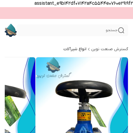
assistant_e9b142df07142a4c5544e0760e2919f2
جستجو
گسترش صنعت نوین
انواع شیرآلات