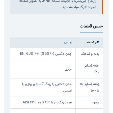
(ارتفاع گیربکس) و جزئیات نسخه PN10، به تصویر صفحه
دوم کاتالوگ مراجعه کنید.
جنس قطعات
نام قطعه
جنس
بدنه و کلاهک
چدن داکتیل EN-GJS-400 (GGG40)
زبانه (سایز
برنزی
۴۰)
زبانه (سایز ۵۰
چدن داکتیل با رینگ آب‌بندی برنزی یا
تا ۵۰۰)
استیل
محور
فولاد زنگ‌نزن با ۱۳٪ کروم (AISI 420)