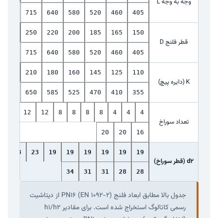
وجه به وجه L
715
640
580
520
460
405
285
250
220
200
185
165
150
قطر فلنج D
715
640
580
520
460
405
240
210
180
160
145
125
110
K (دایره پیچ)
650
585
525
470
410
355
12
12
12
8
8
8
8
4
4
4
تعداد سوراخ
20
20
16
8
23
23
19
19
19
19
19
19
d2 (قطر سوراخ)
34
31
31
28
28
جدول بالا مطابق ابعاد فلنج PN16 (EN 1092-2) از دیتاشیت
رسمی کاتالوگ استخراج شده است. برای مقادیر h1/h2