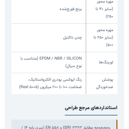
مهره محور
(سایز ۴۰ تا
برنج فورج‌شده
۲۵۰)
مهره محور
(سایز ۲۵۰ تا
چدن داکتیل
۵۰۰)
EPDM / NBR / SILICON (متناسب با
اورینگ‌ها
نوع سیال)
پوشش
رنگ اپوکسی پودری الکترواستاتیک،
ضدخوردگی
ضخامت ۱۰۰ تا ۲۰۰ میکرون (Real 5005)
استانداردهای مرجع طراحی
وجه‌به‌وجه مطابق ISIRI 3363 و EN 558 (سری پایه ۱۴ /