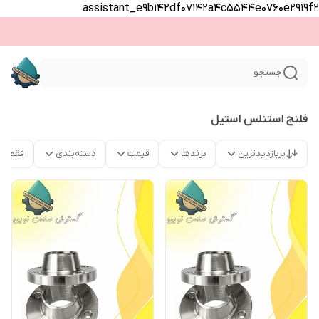
assistant_e9b142df07142a4c5544e0760e2919f2
جستجو
فلنج استنلس استیل
پربازدیدترین
برندها
قیمت
دسته‌بندی
فقط م