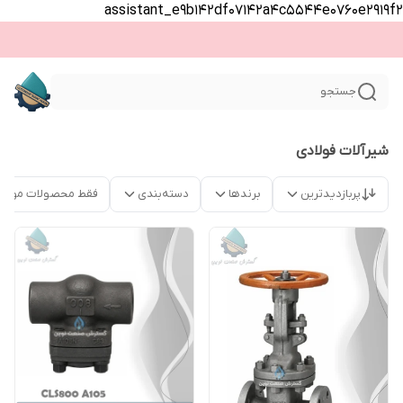
assistant_e9b142df07142a4c5544e0760e2919f2
جستجو
شیرآلات فولادی
پربازدیدترین
برندها
دسته‌بندی
فقط محصولات موجو