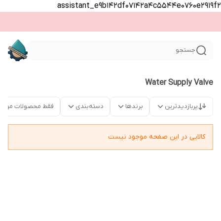
assistant_e9b142df07142a4c5544e0760e2919f2
جستجو
Water Supply Valve
پربازدیدترین
برندها
دسته‌بندی
فقط محصولات موجو
کالایی در این صفحه موجود نیست