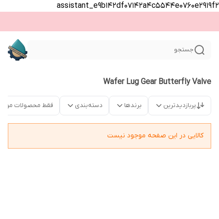
assistant_e9b142df07142a4c5544e0760e2919f2
جستجو
Wafer Lug Gear Butterfly Valve
پربازدیدترین
برندها
دسته‌بندی
فقط محصولات موجو
کالایی در این صفحه موجود نیست