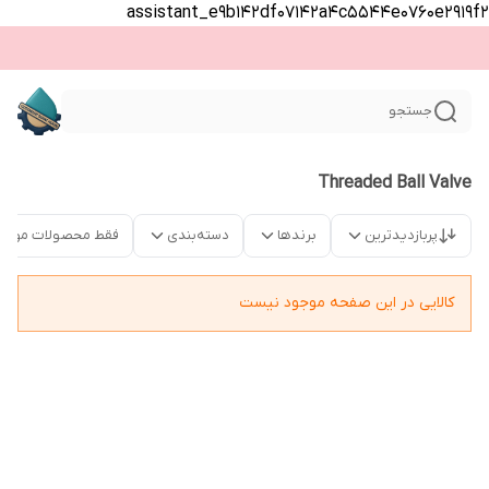
assistant_e9b142df07142a4c5544e0760e2919f2
جستجو
Threaded Ball Valve
پربازدیدترین
برندها
دسته‌بندی
فقط محصولات موجو
کالایی در این صفحه موجود نیست