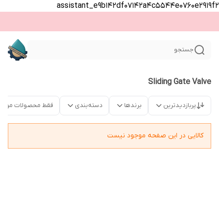
assistant_e9b142df07142a4c5544e0760e2919f2
جستجو
Sliding Gate Valve
پربازدیدترین
برندها
دسته‌بندی
فقط محصولات موجو
کالایی در این صفحه موجود نیست